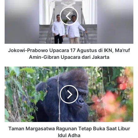
Upacara
17
Agustus
di
IKN,
Ma'ruf
Amin-
Gibran
Jokowi-Prabowo Upacara 17 Agustus di IKN, Ma'ruf
Upacara
Amin-Gibran Upacara dari Jakarta
dari
Jakarta
Taman
Margasatwa
Ragunan
Tetap
Buka
Saat
Libur
Idul
Adha
Taman Margasatwa Ragunan Tetap Buka Saat Libur
Idul Adha