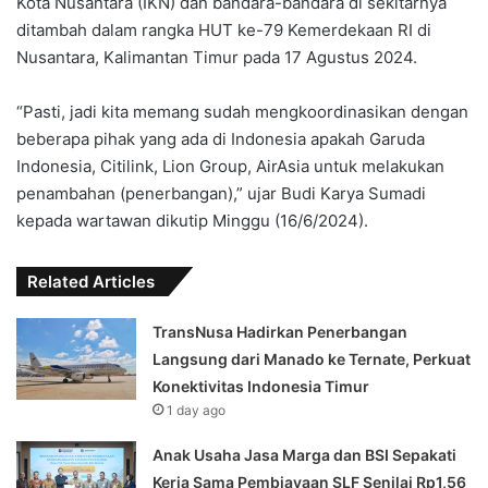
Kota Nusantara (IKN) dan bandara-bandara di sekitarnya
ditambah dalam rangka HUT ke-79 Kemerdekaan RI di
Nusantara, Kalimantan Timur pada 17 Agustus 2024.
“Pasti, jadi kita memang sudah mengkoordinasikan dengan
beberapa pihak yang ada di Indonesia apakah Garuda
Indonesia, Citilink, Lion Group, AirAsia untuk melakukan
penambahan (penerbangan),” ujar Budi Karya Sumadi
kepada wartawan dikutip Minggu (16/6/2024).
Related Articles
TransNusa Hadirkan Penerbangan
Langsung dari Manado ke Ternate, Perkuat
Konektivitas Indonesia Timur
1 day ago
Anak Usaha Jasa Marga dan BSI Sepakati
Kerja Sama Pembiayaan SLF ‎Senilai Rp1,56