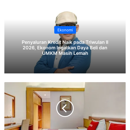
Ekonomi
‎Penyaluran Kredit Naik pada Triwulan II
2026, Ekonom Ingatkan Daya Beli dan
UMKM Masih Lemah‎‎
OYO
Tingkatkan
Proyeksi
Pada
Program
Properti
yang
Dioperasikan