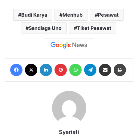
Budi Karya
Menhub
Pesawat
Sandiaga Uno
Tiket Pesawat
Facebook
X
LinkedIn
Pinterest
WhatsApp
Telegram
Share via Email
Print
Syariati