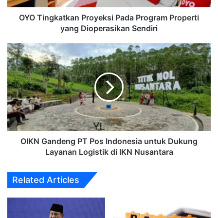
Sendiri
OYO Tingkatkan Proyeksi Pada Program Properti
yang Dioperasikan Sendiri
OIKN
Gandeng
PT
Pos
Indonesia
untuk
Dukung
Layanan
Logistik
di
OIKN Gandeng PT Pos Indonesia untuk Dukung
IKN
Layanan Logistik di IKN Nusantara
Nusantara
Related Articles