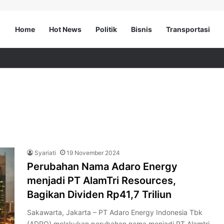
Home
Hot News
Politik
Bisnis
Transportasi
Syariati
19 November 2024
Perubahan Nama Adaro Energy
menjadi PT AlamTri Resources,
Bagikan Dividen Rp41,7 Triliun
Sakawarta, Jakarta – PT Adaro Energy Indonesia Tbk
(ADRO) melakukan perubahan nama menjadi PT Alamtri