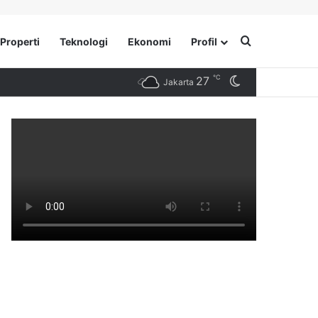
Search for
Properti
Teknologi
Ekonomi
Profil
℃
27
Switch skin
Jakarta