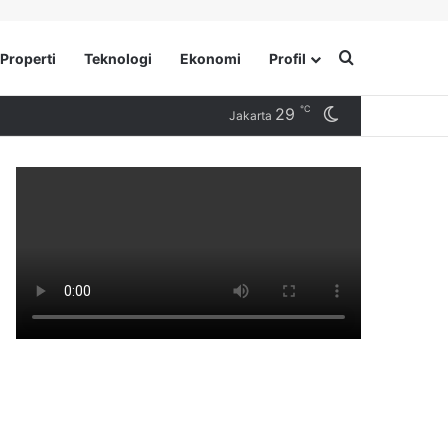
Search for
Properti
Teknologi
Ekonomi
Profil
℃
29
Switch skin
Jakarta