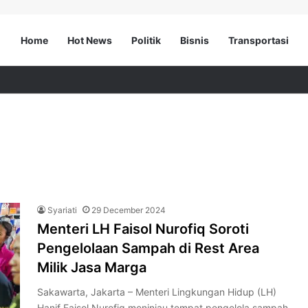
Home
Hot News
Politik
Bisnis
Transportasi
Syariati
29 December 2024
Menteri LH Faisol Nurofiq Soroti
Pengelolaan Sampah di Rest Area
Milik Jasa Marga
Sakawarta, Jakarta – Menteri Lingkungan Hidup (LH)
Hanif Faisol Nurofiq meninjau tempat pengelola sampah