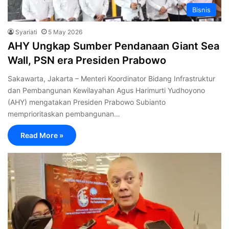
Bisnis
Syariati
5 May 2026
AHY Ungkap Sumber Pendanaan Giant Sea
Wall, PSN era Presiden Prabowo
Sakawarta, ‎Jakarta – Menteri Koordinator Bidang Infrastruktur
dan Pembangunan Kewilayahan Agus Harimurti Yudhoyono
(AHY) mengatakan Presiden Prabowo Subianto
memprioritaskan pembangunan…
Read More »