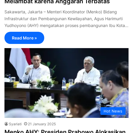
Melambat karena Anggaran Terbatas
Sakawarta, Jakarta – Menteri Koordinator (Menko) Bidang
Infrastruktur dan Pembangunan Kewilayahan, Agus Harimurti
Yudhoyono (AHY) mengatakan proses pembangunan Ibu Kota…
Read More »
Hot News
Syariati
21 January 2025
Menko AHY: Presiden Prabowo Alokasikan