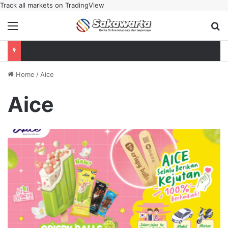
Track all markets on TradingView
Menu
Se
Home
/
Aice
Aice