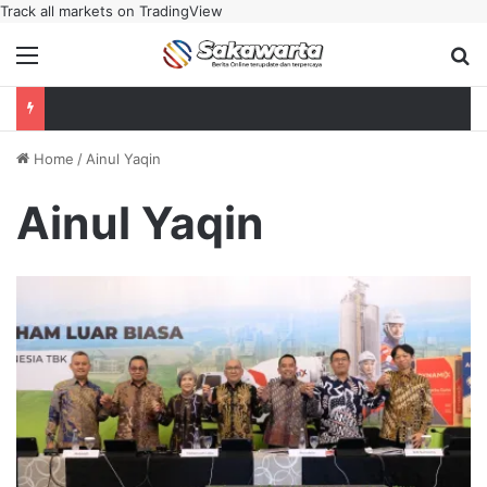
Track all markets on TradingView
Menu
Se
Home
/
Ainul Yaqin
Ainul Yaqin