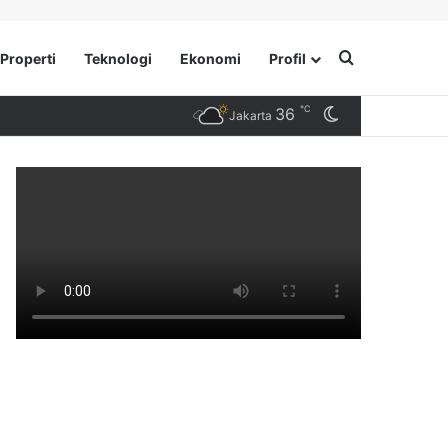
Search for
Properti
Teknologi
Ekonomi
Profil
℃
36
Switch skin
Jakarta