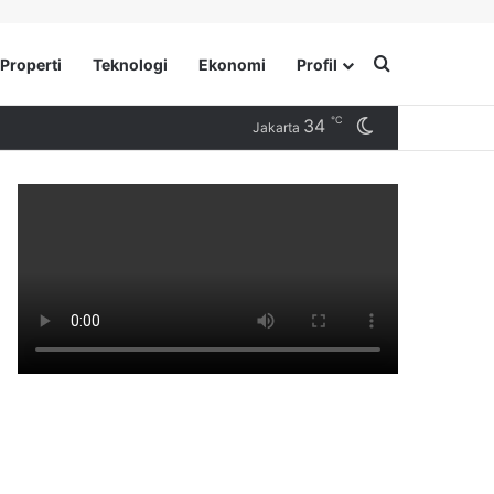
Search for
Properti
Teknologi
Ekonomi
Profil
℃
34
Switch skin
Jakarta