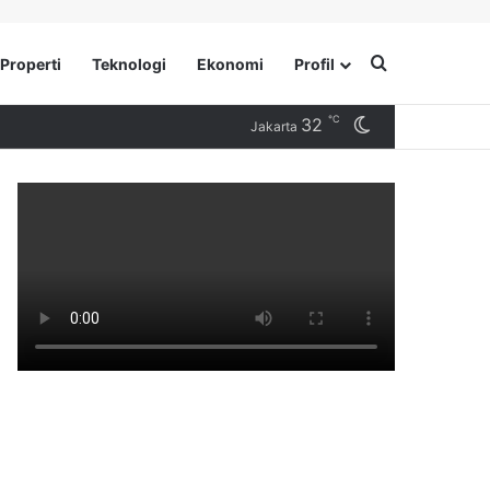
Search for
Properti
Teknologi
Ekonomi
Profil
℃
32
Switch skin
Jakarta