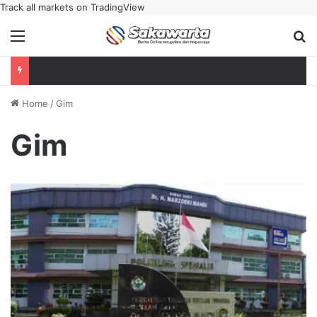
Track all markets on TradingView
Menu
Se
Home
/
Gim
Gim