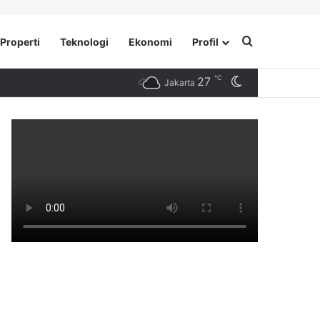
Search for
Properti
Teknologi
Ekonomi
Profil
℃
27
Switch skin
Jakarta