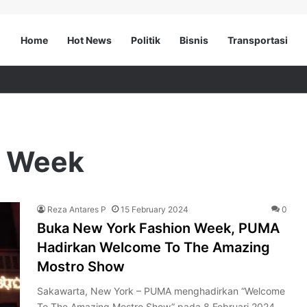
Home
Hot News
Politik
Bisnis
Transportasi
n Week
Reza Antares P
15 February 2024
0
Buka New York Fashion Week, PUMA
Hadirkan Welcome To The Amazing
Mostro Show
Sakawarta, New York – PUMA menghadirkan “Welcome
To The Amazing Mostro Show” pada 8 Februari 2024,