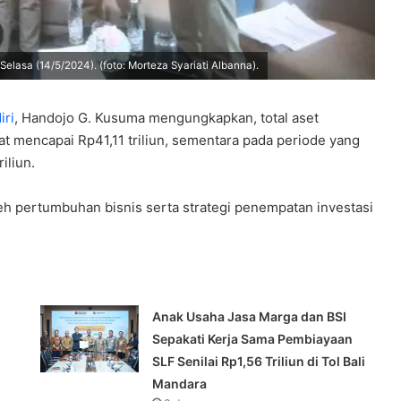
elasa (14/5/2024). (foto: Morteza Syariati Albanna).
iri
, Handojo G. Kusuma mengungkapkan, total aset
 mencapai Rp41,11 triliun, sementara pada periode yang
iliun.
eh pertumbuhan bisnis serta strategi penempatan investasi
Anak Usaha Jasa Marga dan BSI
Sepakati Kerja Sama Pembiayaan
SLF ‎Senilai Rp1,56 Triliun di Tol Bali
Mandara‎‎