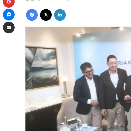
Messenger
Facebook
X
LinkedIn
Share via Email