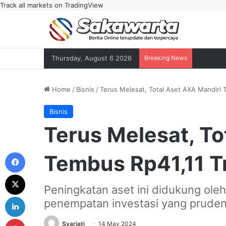
Track all markets on TradingView
Thursday, August 6 2026
Breaking News
Home
/
Bisnis
/
Terus Melesat, Total Aset AXA Mandiri T
Bisnis
Terus Melesat, To
Facebook
Tembus Rp41,11 Tr
X
Peningkatan aset ini didukung oleh
LinkedIn
penempatan investasi yang pruden
Pinterest
Syariati
14 May 2024