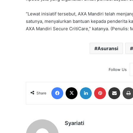
“Lewat inisiatif tersebut, AXA Mandiri telah menj
satunya, menyalurkan bantuan kepada penderita kank
AXA Mandiri Secure CritiCare,” katanya. (Penulis: M
Asuransi
Follow Us
Facebook
X
LinkedIn
Pinterest
Share via Email
Share
Syariati