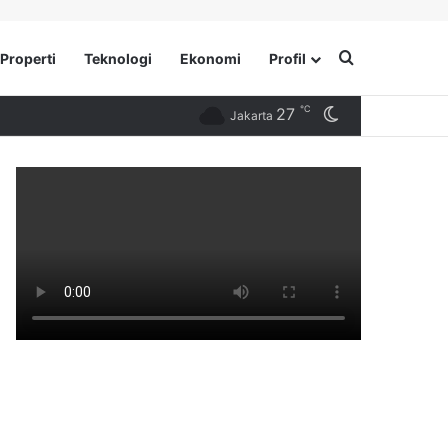
Search for
Properti
Teknologi
Ekonomi
Profil
℃
27
Switch skin
Jakarta