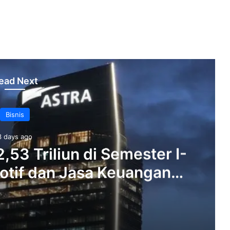
ead Next
Bisnis
3 days ago
53 Triliun di Semester I-
otif dan Jasa Keuangan
Penopang‎‎