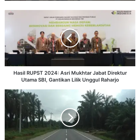
Hasil
RUPST
2024:
Asri
Mukhtar
Jabat
Direktur
Utama
SBI,
Gantikan
Hasil RUPST 2024: Asri Mukhtar Jabat Direktur
Lilik
Utama SBI, Gantikan Lilik Unggul Raharjo
Unggul
Raharjo
10
Ruas
Inpres
Jalan
Daerah
Sepanjang
63
Km