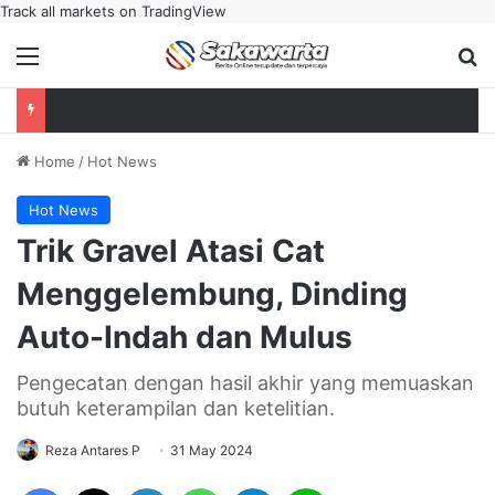
Track all markets on TradingView
Menu
Se
Home
/
Hot News
Hot News
Trik Gravel Atasi Cat
Menggelembung, Dinding
Auto-Indah dan Mulus
Pengecatan dengan hasil akhir yang memuaskan
butuh keterampilan dan ketelitian.
Reza Antares P
31 May 2024
Facebook
X
LinkedIn
WhatsApp
Telegram
Line