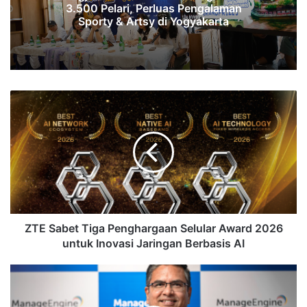
3.500 Pelari, Perluas Pengalaman
Sporty & Artsy di Yogyakarta
ZTE
Sabet
Tiga
Penghargaan
Selular
Award
2026
untuk
Inovasi
Jaringan
ZTE Sabet Tiga Penghargaan Selular Award 2026
Berbasis
untuk Inovasi Jaringan Berbasis AI
AI
Autonomous
AI
Mulai