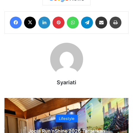
Facebook
X
LinkedIn
Pinterest
WhatsApp
Telegram
Share via Email
Print
Syariati
Lifestyle
Jogja Run’nShine 2026 Targetkan