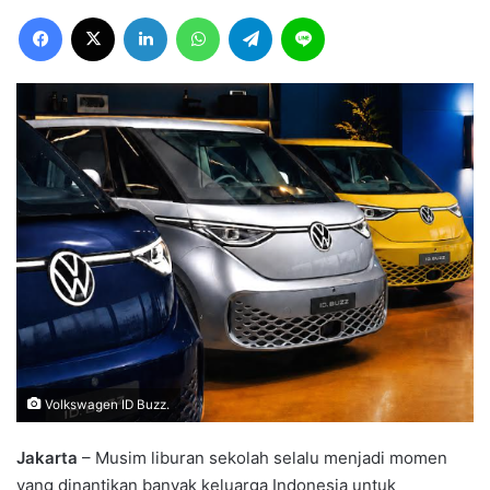
Facebook
X
LinkedIn
WhatsApp
Telegram
Line
Volkswagen ID Buzz.
Jakarta
– Musim liburan sekolah selalu menjadi momen
yang dinantikan banyak keluarga Indonesia untuk