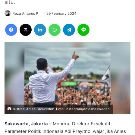
situ.
Reza Antares P
29 February 2024
Facebook
X
LinkedIn
WhatsApp
Telegram
Line
Ilustrasi Anies Baswedan. Foto: Instagram/aniesbaswedan
Sakawarta, Jakarta –
Menurut Direktur Eksekutif
Parameter Politik Indonesia Adi Prayitno, wajar jika Anies