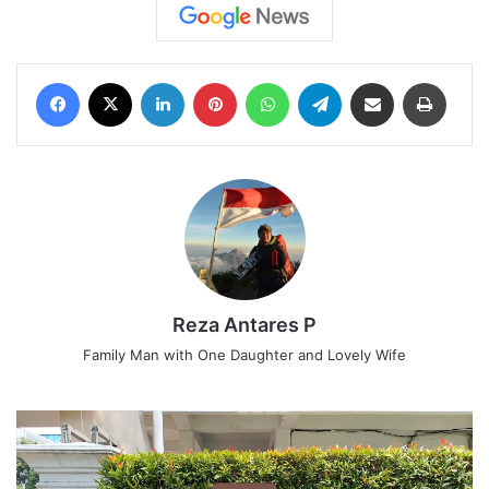
Facebook
X
LinkedIn
Pinterest
WhatsApp
Telegram
Share via Email
Print
Reza Antares P
Family Man with One Daughter and Lovely Wife