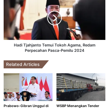
Tjahjanto
Temui
Tokoh
Agama,
Redam
Perpecahan
Pasca-
Pemilu
2024
Hadi Tjahjanto Temui Tokoh Agama, Redam
Perpecahan Pasca-Pemilu 2024
Related Articles
Prabowo-Gibran Unggul di
WSBP Menangkan Tender