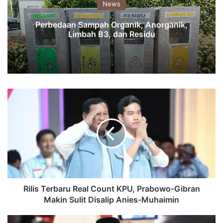
News
Perbedaan Sampah Organik, Anorganik,
Limbah B3, dan Residu
Rilis
Terbaru
Real
Count
KPU,
Prabowo-
Gibran
Makin
Sulit
Disalip
Rilis Terbaru Real Count KPU, Prabowo-Gibran
Anies-
Makin Sulit Disalip Anies-Muhaimin
Muhaimin
Hadi