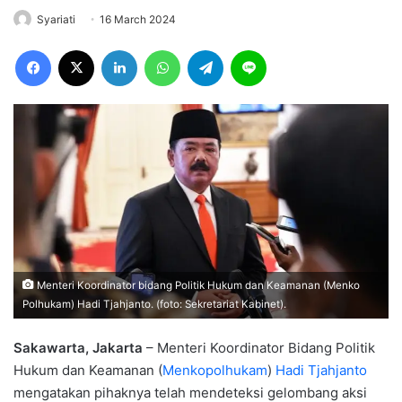
Syariati
16 March 2024
Facebook
X
LinkedIn
WhatsApp
Telegram
Line
Menteri Koordinator bidang Politik Hukum dan Keamanan (Menko
Polhukam) Hadi Tjahjanto. (foto: Sekretariat Kabinet).
Sakawarta, Jakarta
– Menteri Koordinator Bidang Politik
Hukum dan Keamanan (
Menkopolhukam
)
Hadi Tjahjanto
mengatakan pihaknya telah mendeteksi gelombang aksi