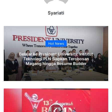
Syariati
Hot News
Belajar ke President University, Institut
Teknologi PLN Siapkan Terobosan
Magang hingga Resume Builder
Perum
Perumnas
Raih
Penghargaan
Transformasi