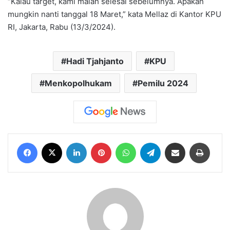
“Kalau target, kami malah selesai sebelumnya. Apakah
mungkin nanti tanggal 18 Maret,” kata Mellaz di Kantor KPU
RI, Jakarta, Rabu (13/3/2024).
Hadi Tjahjanto
KPU
Menkopolhukam
Pemilu 2024
Facebook
X
LinkedIn
Pinterest
WhatsApp
Telegram
Share via Email
Print