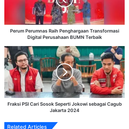
Digital
Perusahaan
BUMN
Terbaik
Perum Perumnas Raih Penghargaan Transformasi
Digital Perusahaan BUMN Terbaik
Fraksi
PSI
Cari
Sosok
Seperti
Jokowi
sebagai
Cagub
Jakarta
2024
Fraksi PSI Cari Sosok Seperti Jokowi sebagai Cagub
Jakarta 2024
Related Articles