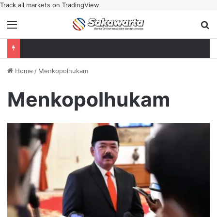
Track all markets on TradingView
Menu
Se
Home
/
Menkopolhukam
Menkopolhukam