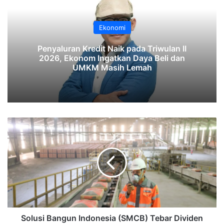
Ekonomi
‎Penyaluran Kredit Naik pada Triwulan II
2026, Ekonom Ingatkan Daya Beli dan
UMKM Masih Lemah‎‎
Solusi
Bangun
Indonesia
(SMCB)
Tebar
Dividen
Rp329,3
Miliar
di
Tengah
Solusi Bangun Indonesia (SMCB) Tebar Dividen