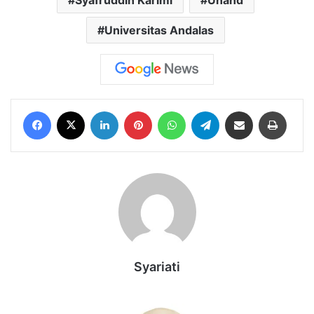
Syafruddin Karimi
Unand
Universitas Andalas
Facebook
X
LinkedIn
Pinterest
WhatsApp
Telegram
Share via Email
Print
Syariati