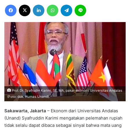
Facebook
X
LinkedIn
WhatsApp
Telegram
Line
Prof. Dr. Syafrudin Karimi, SE, MA, pakar ekonomi Universitas Andalas
(Foto: dok. Humas Unand).
Sakawarta, Jakarta
– Ekonom dari Universitas Andalas
(Unand) Syafruddin Karimi mengatakan pelemahan rupiah
tidak selalu dapat dibaca sebagai sinyal bahwa mata uang