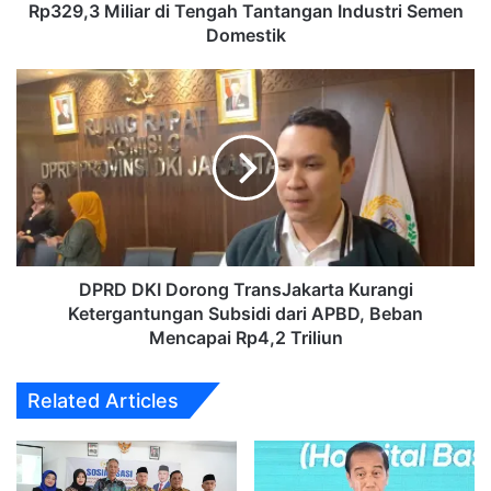
Tantangan
Rp329,3 Miliar di Tengah Tantangan Industri Semen
Industri
Domestik
Semen
Domestik
DPRD
DKI
Dorong
TransJakarta
Kurangi
Ketergantungan
Subsidi
dari
APBD,
Beban
DPRD DKI Dorong TransJakarta Kurangi
Mencapai
Ketergantungan Subsidi dari APBD, Beban
Rp4,2
Mencapai Rp4,2 Triliun
Triliun
Related Articles