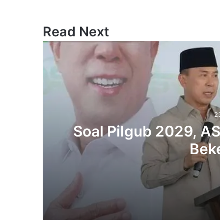
Read Next
2
‎Soal Pilgub 2029, A
Beke
23 May 2026
‎Soal Pilgub 2029, ASR: Beri Saya Kes