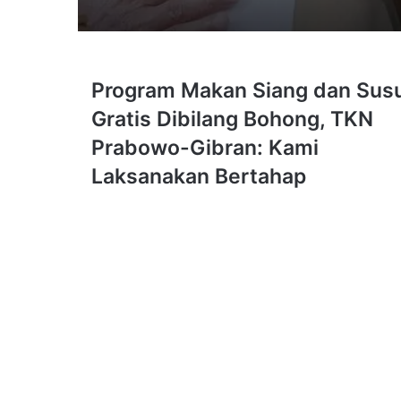
16 April 2026
Program
Program Makan Siang dan Sus
Makan
Gratis Dibilang Bohong, TKN
Siang
dan
Prabowo-Gibran: Kami
Susu
16 April 2026
Laksanakan Bertahap
Gratis
Dibilang
Bohong,
TKN
Prabowo-
12 March 2026
Gibran:
Kami
Laksanakan
Bertahap
11 March 2026