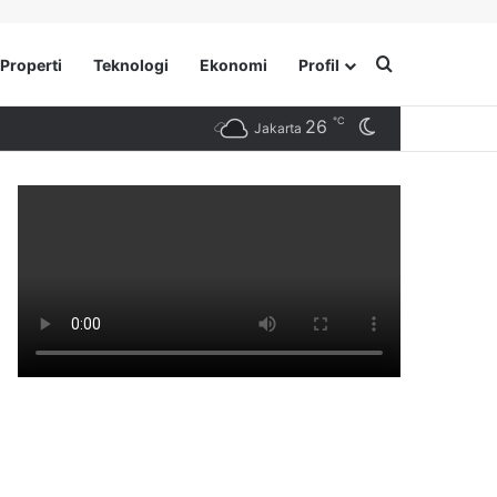
Search for
Properti
Teknologi
Ekonomi
Profil
℃
26
Switch skin
Jakarta