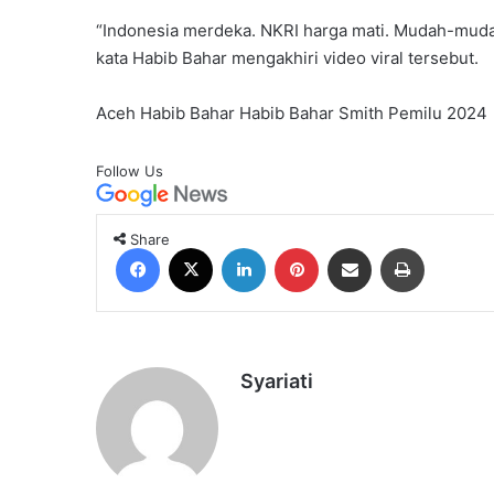
“Indonesia merdeka. NKRI harga mati. Mudah-mudah
kata Habib Bahar mengakhiri video viral tersebut.
Aceh
Habib Bahar
Habib Bahar Smith
Pemilu 2024
Follow Us
Share
Facebook
X
LinkedIn
Pinterest
Share via Email
Print
Syariati