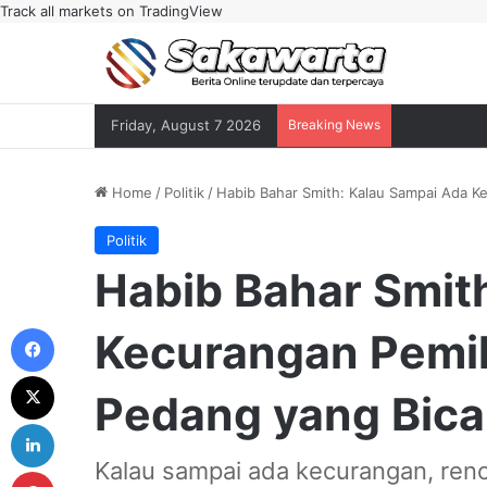
Track all markets on TradingView
Friday, August 7 2026
Breaking News
Home
/
Politik
/
Habib Bahar Smith: Kalau Sampai Ada K
Politik
Habib Bahar Smit
Facebook
Kecurangan Pemil
X
Pedang yang Bica
LinkedIn
Kalau sampai ada kecurangan, ren
Pinterest