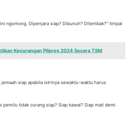
sini ngomong. Dipenjara siap? Dibunuh? Ditembak?” timpal
ktikan Kecurangan Pilpres 2024 Secara TSM
jemaah siap apabila istrinya sewaktu-waktu harus
 pemilu tidak curang siap? Siap kawal? Siap mati demi