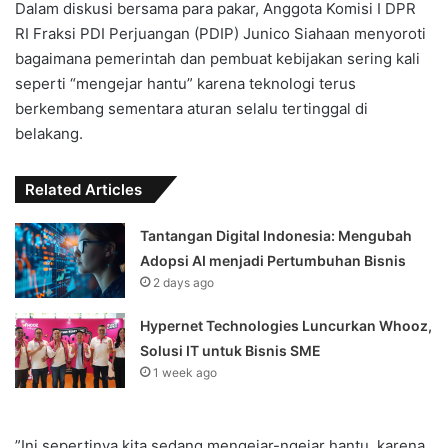
‎Dalam diskusi bersama para pakar, Anggota Komisi I DPR
RI Fraksi PDI Perjuangan (PDIP) Junico Siahaan menyoroti
bagaimana pemerintah dan pembuat kebijakan sering kali
seperti “mengejar hantu” karena teknologi terus
berkembang sementara aturan selalu tertinggal di
belakang.
Related Articles
Tantangan Digital Indonesia: Mengubah
Adopsi AI menjadi Pertumbuhan Bisnis
2 days ago
Hypernet Technologies Luncurkan Whooz,
Solusi IT untuk Bisnis SME
1 week ago
‎”Ini sepertinya kita sedang mengejar-ngejar hantu, karena