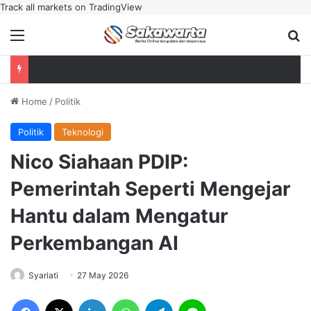
Track all markets on TradingView
Menu
Se
Home
/
Politik
Politik
Teknologi
Nico Siahaan PDIP:
Pemerintah Seperti Mengejar
Hantu dalam Mengatur
Perkembangan AI
Syariati
27 May 2026
Facebook
X
LinkedIn
WhatsApp
Telegram
Line