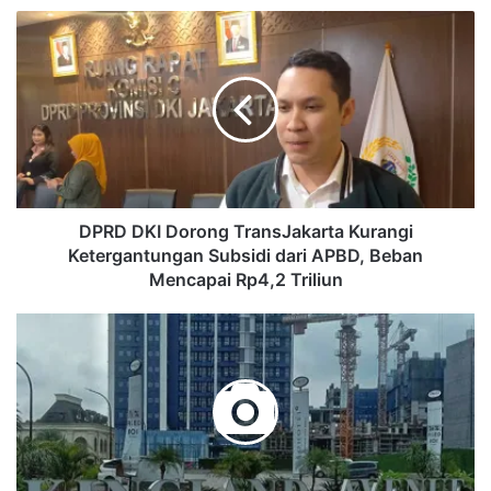
DPRD
DKI
Dorong
TransJakarta
Kurangi
Ketergantungan
Subsidi
dari
APBD,
Beban
DPRD DKI Dorong TransJakarta Kurangi
Mencapai
Ketergantungan Subsidi dari APBD, Beban
Rp4,2
Mencapai Rp4,2 Triliun
Triliun
Menang
hingga
Kasasi,
Konsumen
Tunggu
Iktikad
Baik
PT