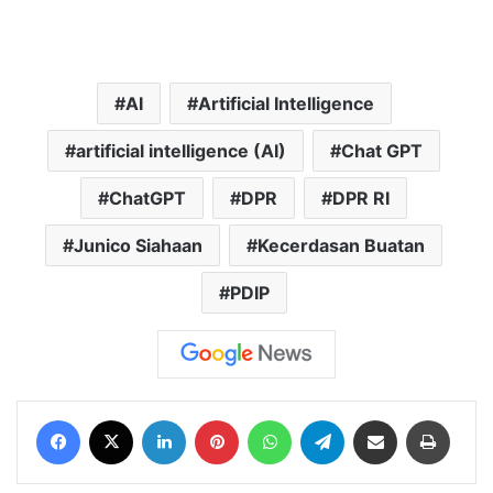
AI
Artificial Intelligence
artificial intelligence (AI)
Chat GPT
ChatGPT
DPR
DPR RI
Junico Siahaan
Kecerdasan Buatan
PDIP
Facebook
X
LinkedIn
Pinterest
WhatsApp
Telegram
Share via Email
Print