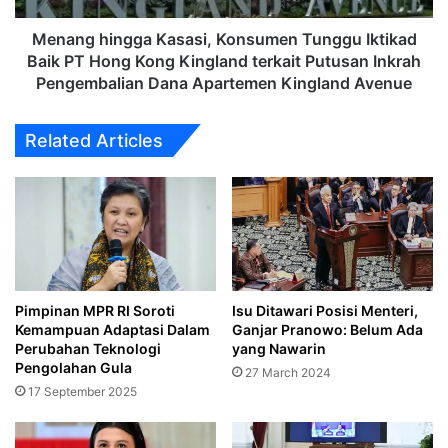
Hong
Kong
Menang hingga Kasasi, Konsumen Tunggu Iktikad
Kingland
Baik PT Hong Kong Kingland terkait Putusan Inkrah
terkait
Pengembalian Dana Apartemen Kingland Avenue
Putusan
Inkrah
Related Articles
Pengembalian
Dana
Apartemen
Kingland
Avenue
Pimpinan MPR RI Soroti
Isu Ditawari Posisi Menteri,
Kemampuan Adaptasi Dalam
Ganjar Pranowo: Belum Ada
Perubahan Teknologi
yang Nawarin
Pengolahan Gula
27 March 2024
17 September 2025