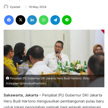
Syariati
16 May 2024
Facebook
X
LinkedIn
WhatsApp
Telegram
Line
Penjabat (Pj) Gubernur DKI Jakarta Heru Budi Hartono. (foto:
Instagram/@herubudihartono).
Sakawarta, Jakarta
– Penjabat (Pj) Gubernur DKI Jakarta
Heru Budi Hartono
mengusulkan pembangunan pulau baru
untuk lokasi pengolahan sampah bagi wilayah aglomerasi