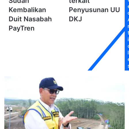
Sudah
terkait
Klaim
Dilibatkan
Sudah
terkait
Kembalikan
Penyusunan UU
Kembalikan
Penyusunan
Duit Nasabah
DKJ
Duit
UU
Nasabah
DKJ
PayTren
PayTren
i
l