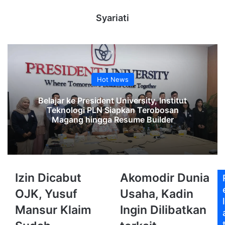
Syariati
Hot News
Belajar ke President University, Institut
Teknologi PLN Siapkan Terobosan
Magang hingga Resume Builder
Izin
Akomodir
Izin Dicabut
Akomodir Dunia
Dicabut
Dunia
OJK, Yusuf
Usaha, Kadin
OJK,
Usaha,
l
Yusuf
Kadin
Mansur Klaim
Ingin Dilibatkan
Mansur
Ingin