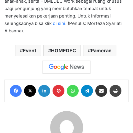
anak-anak, serta HOMEDEC Work sebagai ruang khusus
bagi pengunjung yang membutuhkan tempat untuk
menyelesaikan pekerjaan penting. Untuk informasi
selengkapnya bisa klik
di sini
. (Penulis: Morteza Syariati
Albanna).
Event
HOMEDEC
Pameran
Facebook
X
LinkedIn
Pinterest
WhatsApp
Telegram
Share via Email
Print