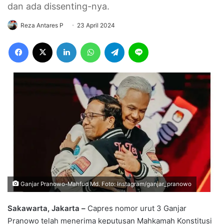
dan ada dissenting-nya.
Reza Antares P
23 April 2024
Facebook
X
LinkedIn
WhatsApp
Telegram
Line
Ganjar Pranowo-Mahfud Md. Foto: Instagram/ganjar_pranowo
Sakawarta, Jakarta –
Capres nomor urut 3 Ganjar
Pranowo telah menerima keputusan Mahkamah Konstitusi