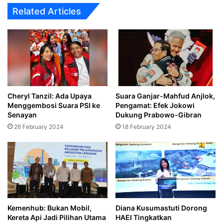
Contemporary
Related Articles
Smart
Home
Cheryl Tanzil: Ada Upaya
Suara Ganjar-Mahfud Anjlok,
Menggembosi Suara PSI ke
Pengamat: Efek Jokowi
Senayan
Dukung Prabowo-Gibran
26 February 2024
18 February 2024
Kemenhub: Bukan Mobil,
Diana Kusumastuti Dorong
Kereta Api Jadi Pilihan Utama
HAEI Tingkatkan