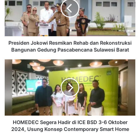
Rehab
dan
Rekonstruksi
Bangunan
Gedung
Pascabencana
Sulawesi
Presiden Jokowi Resmikan Rehab dan Rekonstruksi
Barat
Bangunan Gedung Pascabencana Sulawesi Barat
HOMEDEC
Segera
Hadir
di
ICE
BSD
3-
6
Oktober
2024,
HOMEDEC Segera Hadir di ICE BSD 3-6 Oktober
Usung
2024, Usung Konsep Contemporary Smart Home
Konsep