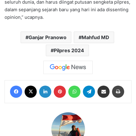
seluruh dunia, dan harus diingat putusan sengketa pilpres,
dalam sepanjang sejarah baru yang hari ini ada dissenting
opinion,” ucapnya.
Ganjar Pranowo
Mahfud MD
Pilpres 2024
Facebook
X
LinkedIn
Pinterest
WhatsApp
Telegram
Share via Email
Print