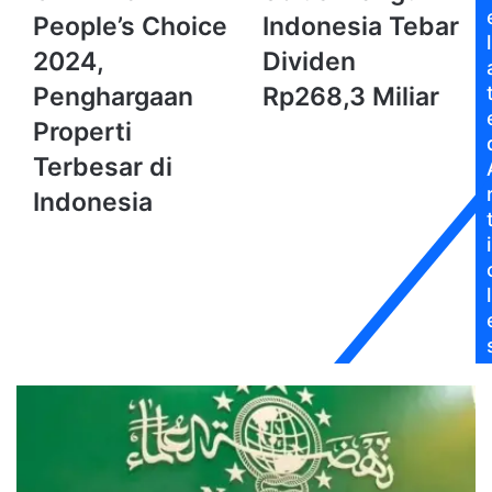
The
Bangun
People’s Choice
Indonesia Tebar
People’s
Indonesia
l
Choice
Tebar
2024,
Dividen
2024,
Dividen
Penghargaan
Rp268,3 Miliar
Penghargaan
Rp268,3
Properti
Miliar
Properti
Terbesar
Terbesar di
di
Indonesia
Indonesia
i
l