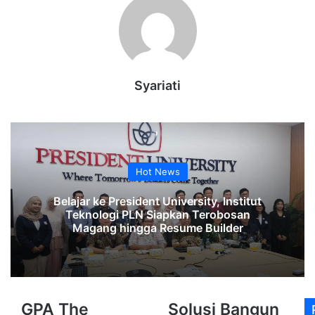
Syariati
Hot News
Belajar ke President University, Institut
Teknologi PLN Siapkan Terobosan
Magang hingga Resume Builder
GPA
Solusi
GPA The
Solusi Bangun