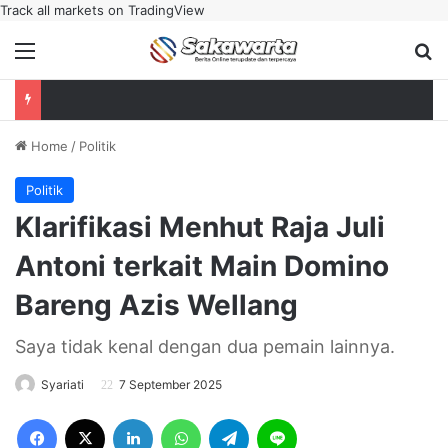
Track all markets on TradingView
Menu
Se
Home
/
Politik
Politik
Klarifikasi Menhut Raja Juli
Antoni terkait Main Domino
Bareng Azis Wellang
Saya tidak kenal dengan dua pemain lainnya.
Syariati
7 September 2025
Facebook
X
LinkedIn
WhatsApp
Telegram
Line