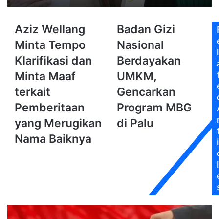
Aziz
Badan
Aziz Wellang
Badan Gizi
Wellang
Gizi
Minta Tempo
Nasional
Minta
Nasional
l
Tempo
Berdayakan
Klarifikasi dan
Berdayakan
Klarifikasi
UMKM,
Minta Maaf
UMKM,
dan
Gencarkan
Minta
Program
terkait
Gencarkan
Maaf
MBG
Pemberitaan
Program MBG
terkait
di
Pemberitaan
Palu
yang Merugikan
di Palu
yang
Nama Baiknya
Merugikan
i
Nama
Baiknya
l