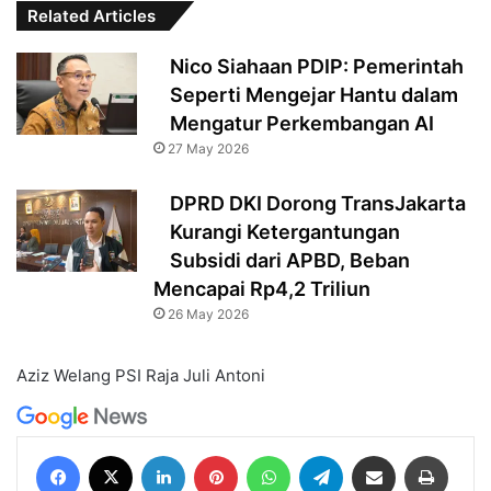
Related Articles
Nico Siahaan PDIP: Pemerintah
Seperti Mengejar Hantu dalam
Mengatur Perkembangan AI
27 May 2026
DPRD DKI Dorong TransJakarta
Kurangi Ketergantungan
Subsidi dari APBD, Beban
Mencapai Rp4,2 Triliun
26 May 2026
Aziz Welang
PSI
Raja Juli Antoni
Facebook
X
LinkedIn
Pinterest
WhatsApp
Telegram
Share via Email
Print