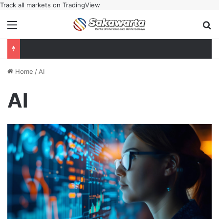
Track all markets on TradingView
Menu
Se
Home
/
AI
AI