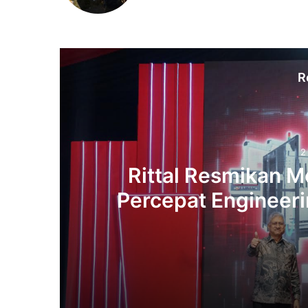
R
2
Rittal Resmikan M
Percepat Engineerin
2 weeks ago
Rittal Resmikan ModCenter di Indonesia