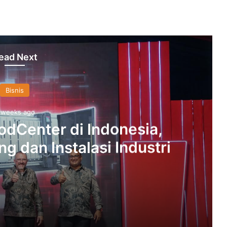
ead Next
Bisnis
 weeks ago
odCenter di Indonesia,
g dan Instalasi Industri
, Percepat Engineering dan Instalasi Industri