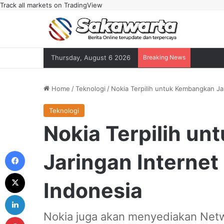
Track all markets on TradingView
Thursday, August 6 2026
Breaking News
Home
/
Teknologi
/
Nokia Terpilih untuk Kembangkan Jar
Teknologi
Nokia Terpilih u
Facebook
Jaringan Internet 
X
Indonesia
LinkedIn
Nokia juga akan menyediakan Netw
Pinterest