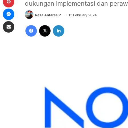
dukungan implementasi dan perawa
Messenger
Reza Antares P
15 February 2024
Share via Email
Facebook
X
LinkedIn