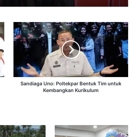
Sandiaga
ZTE Corporation dan Ekamas Mora Republik (MORA) Jajaki Kerja Sama Perluas Layanan FWA dan FTTH di Indonesia
Uno:
Poltekpar
Bentuk
Tim
untuk
Itel POWER 80 Resmi Meluncur, Mini HYROX Berhadiah Rp25 Juta Jadi Daya Tarik Utama
Kembangkan
Kurikulum
Sandiaga Uno: Poltekpar Bentuk Tim untuk
Kembangkan Kurikulum
AI Berkembang Pesat, Mengapa Perusahaan Indonesia Masih Kesulitan Melihat Kondisi IT Mereka?
Autonomous AI Mulai Masuk ke Operasional Perusahaan, Tata Kelola Jadi Faktor Penentu