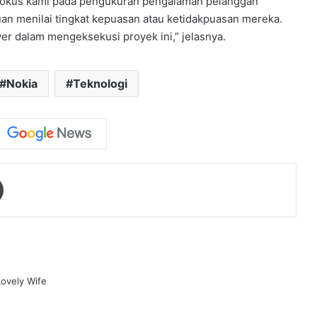
u, fokus kami pada pengukuran pengalaman pelanggan
uan menilai tingkat kepuasan atau ketidakpuasan mereka.
er dalam mengeksekusi proyek ini,” jelasnya.
Nokia
Teknologi
Print
ovely Wife