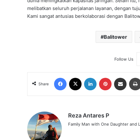
dunia meningkatkan kapasitas jaringan. Selain it
melibatkan seluruh perjalanan layanan, dengan tuj
Kami sangat antusias berkolaborasi dengan Balitow
Balitower
Follow Us
Facebook
X
LinkedIn
Pinterest
Share via Email
Share
Reza Antares P
Family Man with One Daughter and L