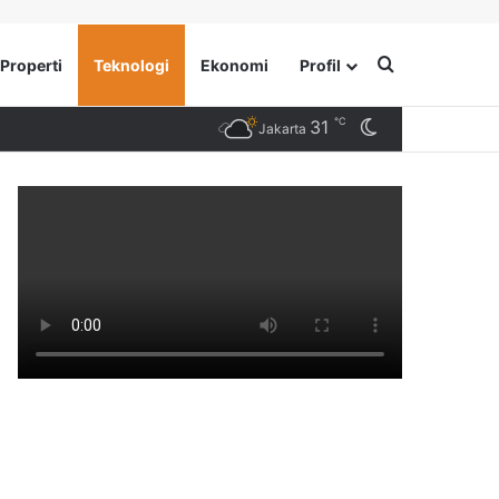
Search for
Properti
Teknologi
Ekonomi
Profil
℃
31
Switch skin
Jakarta