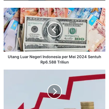
Utang
Luar
Negeri
Indonesia
per
Mei
2024
Sentuh
Rp6.588
Triliun
Utang Luar Negeri Indonesia per Mei 2024 Sentuh
Rp6.588 Triliun
Penyebab
12
Bank
RI
Terindikasi
Bangkrut
Kurun
Waktu