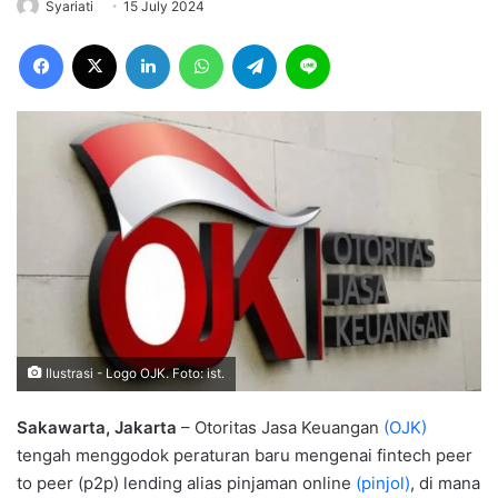
Syariati
15 July 2024
Facebook
X
LinkedIn
WhatsApp
Telegram
Line
Ilustrasi - Logo OJK. Foto: ist.
Sakawarta, Jakarta
– Otoritas Jasa Keuangan
(OJK)
tengah menggodok peraturan baru mengenai fintech peer
to peer (p2p) lending alias pinjaman online
(pinjol)
, di mana