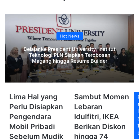
Hot News
Belajar ke President University, Institut
Teknologi PLN Siapkan Terobosan
Magang hingga Resume Builder
Lima
Sambut
Lima Hal yang
Sambut Momen
Hal
Momen
Perlu Disiapkan
Lebaran
yang
Lebaran
l
Perlu
Idulfitri,
Pengendara
Idulfitri, IKEA
Disiapkan
IKEA
Mobil Pribadi
Berikan Diskon
Pengendara
Berikan
Mobil
Diskon
Sebelum Mudik
hingga 74