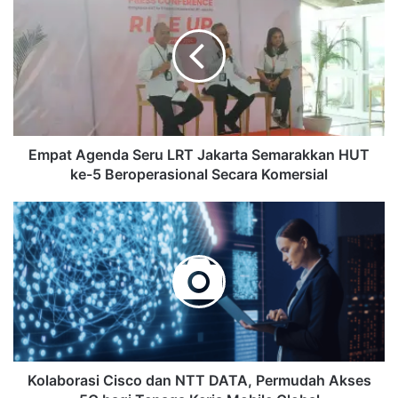
Agenda
Seru
LRT
Jakarta
Semarakkan
HUT
ke-
5
Beroperasional
Empat Agenda Seru LRT Jakarta Semarakkan HUT
Secara
ke-5 Beroperasional Secara Komersial
Komersial
Kolaborasi
Cisco
dan
NTT
DATA,
Permudah
Akses
5G
bagi
Tenaga
Kolaborasi Cisco dan NTT DATA, Permudah Akses
Kerja