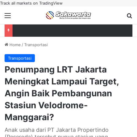
Track all markets on TradingView
Menu
Se
Home
/
Transportasi
Transportasi
Penumpang LRT Jakarta
Meningkat Lampaui Target,
Angin Baik Pembangunan
Stasiun Velodrome-
Manggarai?
Anak usaha dari PT Jakarta Propertindo
(Peseroda) tersebut punya stasiun yang