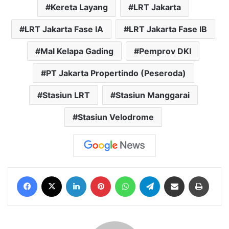
Kereta Layang
LRT Jakarta
LRT Jakarta Fase IA
LRT Jakarta Fase IB
Mal Kelapa Gading
Pemprov DKI
PT Jakarta Propertindo (Peseroda)
Stasiun LRT
Stasiun Manggarai
Stasiun Velodrome
Facebook
X
LinkedIn
Pinterest
WhatsApp
Telegram
Share via Email
Print