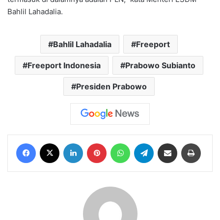
Bahlil Lahadalia.
Bahlil Lahadalia
Freeport
Freeport Indonesia
Prabowo Subianto
Presiden Prabowo
Facebook
X
LinkedIn
Pinterest
WhatsApp
Telegram
Share via Email
Print