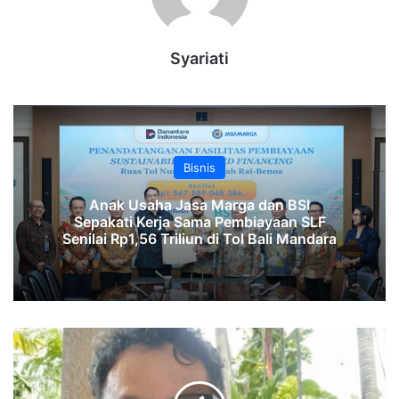
Syariati
Bisnis
Anak Usaha Jasa Marga dan BSI
Sepakati Kerja Sama Pembiayaan SLF
‎Senilai Rp1,56 Triliun di Tol Bali Mandara‎‎
Ekonom
Khawatir
Kucuran
Dana