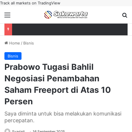
Track all markets on TradingView
Menu
Se
Home
/
Bisnis
Bisnis
Prabowo Tugasi Bahlil
Negosiasi Penambahan
Saham Freeport di Atas 10
Persen
Saya diminta untuk bisa melakukan komunikasi
percepatan.
Syariati
16 September 2025