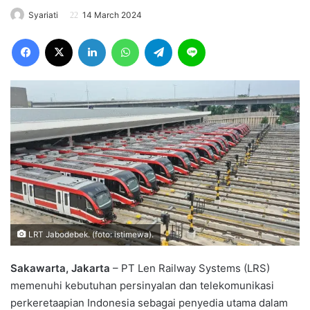
Syariati
14 March 2024
Facebook
X
LinkedIn
WhatsApp
Telegram
Line
LRT Jabodebek. (foto: istimewa).
Sakawarta, Jakarta
– PT Len Railway Systems (LRS)
memenuhi kebutuhan persinyalan dan telekomunikasi
perkeretaapian Indonesia sebagai penyedia utama dalam