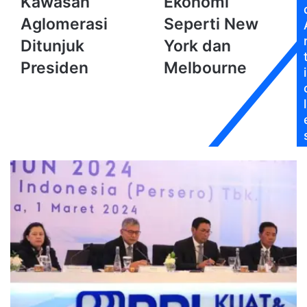
Kawasan
Ekonomi
dan
Jadi
Aglomerasi
Seperti New
Dewan
Pusat
Kawasan
Ekonomi
Ditunjuk
York dan
Aglomerasi
Seperti
Presiden
Melbourne
Ditunjuk
New
i
Presiden
York
dan
l
Melbourne