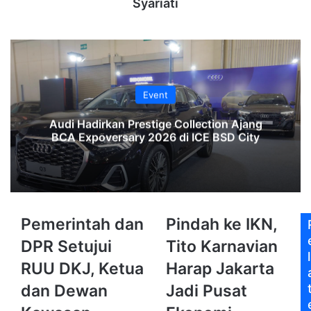
Syariati
Event
Audi Hadirkan Prestige Collection Ajang
BCA Expoversary 2026 di ICE BSD City
Pemerintah
Pindah
Pemerintah dan
Pindah ke IKN,
dan
ke
DPR Setujui
Tito Karnavian
DPR
IKN,
l
Setujui
Tito
RUU DKJ, Ketua
Harap Jakarta
RUU
Karnavian
dan Dewan
Jadi Pusat
DKJ,
Harap
Ketua
Jakarta