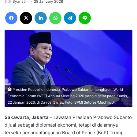
Syariati
28 January 2026
Facebook
X
LinkedIn
WhatsApp
Telegram
Line
Presiden Republik Indonesia, Prabowo Subianto menghadiri World
Economic Forum (WEF) Annual Meeting 2026 yang digelar pada Kamis,
22 Januari 2026, di Davos, Swiss. Foto: BPMI Setpres/Muchlis Jr.
Sakawarta, Jakarta
– Lawatan Presiden Prabowo Subanto
dijual sebagai diplomasi ekonomi, tetapi di dalamnya
terselip penandatanganan Board of Peace (BoP) Trump