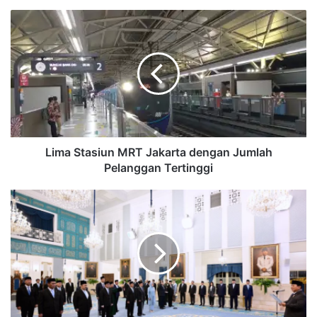
Lima
Stasiun
MRT
Jakarta
dengan
Jumlah
Pelanggan
Tertinggi
Lima Stasiun MRT Jakarta dengan Jumlah
Pelanggan Tertinggi
Susunan
Lengkap
Keanggotaan
Dewan
Energi
Nasional,
dari
Menteri
hingga