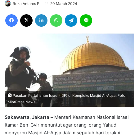
Reza Antares P
20 March 2024
Facebook
X
LinkedIn
WhatsApp
Telegram
Line
Pasukan Pertahanan Israel (IDF) di Kompleks Masjid Al-Aqsa. Foto:
MintPress News
Sakawarta, Jakarta –
Menteri Keamanan Nasional Israel
Itamar Ben-Gvir menuntut agar orang-orang Yahudi
menyerbu Masjid Al-Aqsa dalam sepuluh hari terakhir