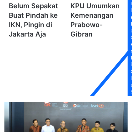
Loh,
detik
Belum Sepakat
KPU Umumkan
DPR
KPU
l
Belum
Umumkan
Buat Pindah ke
Kemenangan
Sepakat
Kemenangan
IKN, Pingin di
Prabowo-
Buat
Prabowo-
Pindah
Gibran
Jakarta Aja
Gibran
ke
IKN,
Pingin
di
Jakarta
i
Aja
l