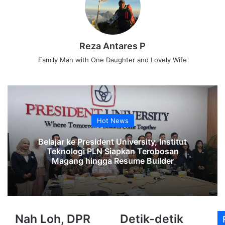
Reza Antares P
Family Man with One Daughter and Lovely Wife
Hot News
Belajar ke President University, Institut
Teknologi PLN Siapkan Terobosan
Magang hingga Resume Builder
Nah
Detik-
Nah Loh, DPR
Detik-detik