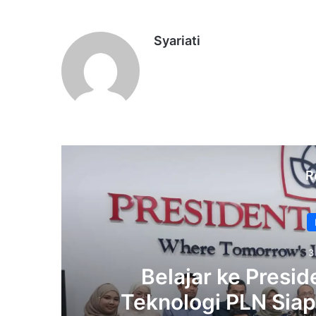
Syariati
R
3
Belajar ke Preside
Teknologi PLN Sia