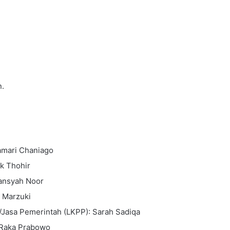
n.
jamari Chaniago
k Thohir
iansyah Noor
 Marzuki
Jasa Pemerintah (LKPP): Sarah Sadiqa
 Raka Prabowo