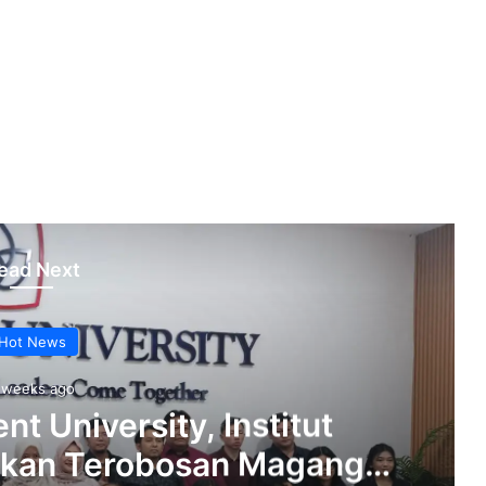
ead Next
Hot News
 weeks ago
nt University, Institut
pkan Terobosan Magang