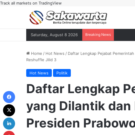
Track all markets on TradingView
Saturday, August 8 2026
Breaking News
Home
/
Hot News
/
Daftar Lengkap Pejabat Pemerintah
Reshuffle Jilid 3
Hot News
Politik
Daftar Lengkap P
Facebook
yang Dilantik dan
X
LinkedIn
Presiden Prabowo 
Pinterest