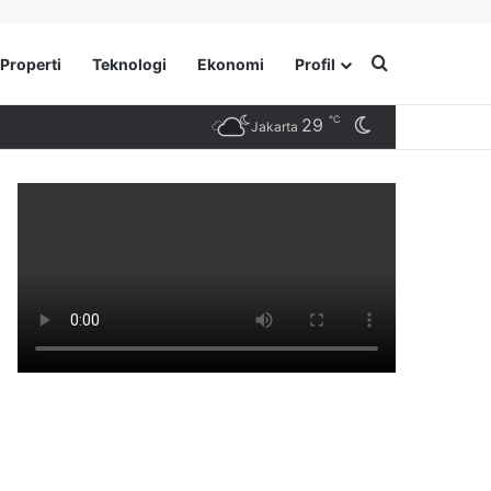
Search for
Properti
Teknologi
Ekonomi
Profil
℃
29
Switch skin
Jakarta