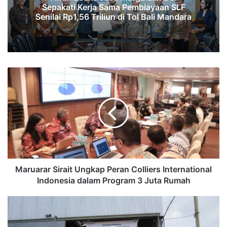
Sepakati Kerja Sama Pembiayaan SLF
‎Senilai Rp1,56 Triliun di Tol Bali Mandara‎‎
Maruarar
Sirait
Ungkap
Peran
Colliers
International
Indonesia
dalam
Program
3
Maruarar Sirait Ungkap Peran Colliers International
Juta
Indonesia dalam Program 3 Juta Rumah
Rumah
Universal
Eco
Gandeng