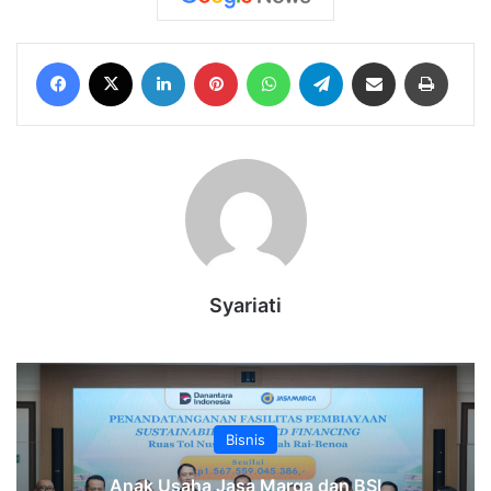
Facebook
X
LinkedIn
Pinterest
WhatsApp
Telegram
Share via Email
Print
Syariati
Bisnis
Anak Usaha Jasa Marga dan BSI