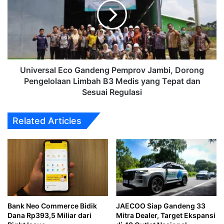
Pemprov
Jambi,
Dorong
Pengelolaan
Limbah
B3
Medis
Universal Eco Gandeng Pemprov Jambi, Dorong
yang
Pengelolaan Limbah B3 Medis yang Tepat dan
Tepat
Sesuai Regulasi
dan
Sesuai
Related Articles
Regulasi
Bank Neo Commerce Bidik
JAECOO Siap Gandeng 33
Dana Rp393,5 Miliar dari
Mitra Dealer, Target Ekspansi