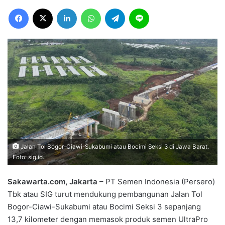
Facebook
X
LinkedIn
WhatsApp
Telegram
Line
Jalan Tol Bogor-Ciawi-Sukabumi atau Bocimi Seksi 3 di Jawa Barat.
Foto: sig.id.
‎Sakawarta.com, Jakarta
– PT Semen Indonesia (Persero)
Tbk atau SIG turut mendukung pembangunan Jalan Tol
Bogor-Ciawi-Sukabumi atau Bocimi Seksi 3 sepanjang
13,7 kilometer dengan memasok produk semen UltraPro