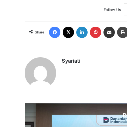
Follow Us
Facebook
X
LinkedIn
Pinterest
Share via Email
Share
Syariati
R