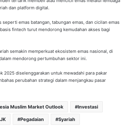
onden tertarik membeli atau mencicil emas melalui lembaga
iah dan platform digital.
s seperti emas batangan, tabungan emas, dan cicilan emas
rbasis fintech turut mendorong kemudahan akses bagi
syariah semakin memperkuat ekosistem emas nasional, di
dalam mendorong pertumbuhan sektor ini.
ook 2025 diselenggarakan untuk mewadahi para pakar
mbahas perubahan strategi dalam menjangkau pasar
esia Muslim Market Outlook
Investasi
JK
Pegadaian
Syariah