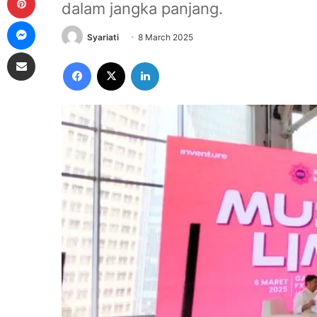
dalam jangka panjang.
Messenger
Syariati
8 March 2025
Share via Email
Facebook
X
LinkedIn