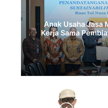
Anak Usaha Jasa M
Kerja Sama Pembiay
Triliun di T
3 days ago
3 days ago
Keterlambatan
Rilis
APBN
Kita: