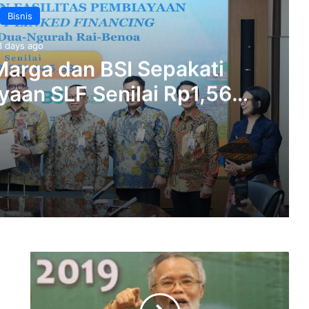
Bisnis
3 days ago
arga dan BSI Sepakati
aan SLF ‎Senilai Rp1,56
ol Bali Mandara‎‎
Anak Usaha Jasa Marga dan BSI Sepakati Kerja Sama Pembiayaan SLF ‎Senilai Rp1,56 Triliun di Tol Bali Mandara‎‎
Fluktuasi
Astra Raup Laba Rp12,53 Triliun di Semester I-2026, Sektor Otomotif dan Jasa Keuangan Jadi Penopang‎‎
Rupiah
dan
Modal