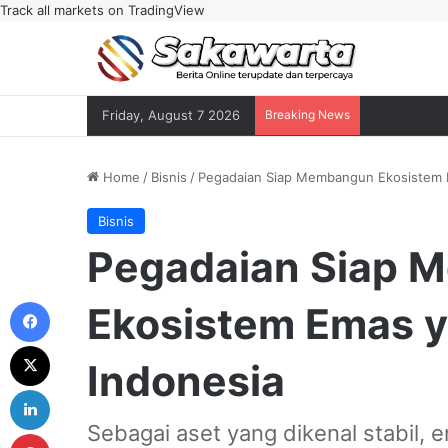
Track all markets on TradingView
Friday, August 7 2026
Breaking News
Home
/
Bisnis
/
Pegadaian Siap Membangun Ekosistem E
Bisnis
Pegadaian Siap 
Facebook
Ekosistem Emas y
X
Indonesia
LinkedIn
Sebagai aset yang dikenal stabil
Pinterest