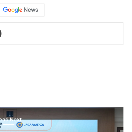
Print
ead Next