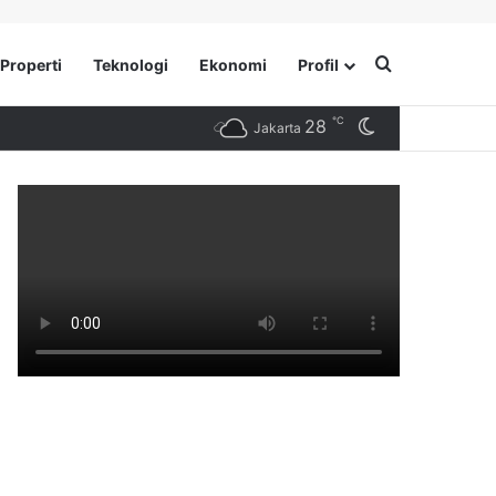
Search for
Properti
Teknologi
Ekonomi
Profil
℃
28
Switch skin
Jakarta