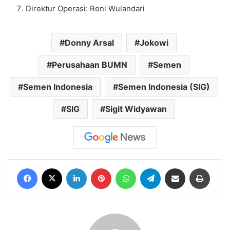
Direktur Operasi: Reni Wulandari
Donny Arsal
Jokowi
Perusahaan BUMN
Semen
Semen Indonesia
Semen Indonesia (SIG)
SIG
Sigit Widyawan
Facebook
X
LinkedIn
Pinterest
WhatsApp
Telegram
Share via Email
Print