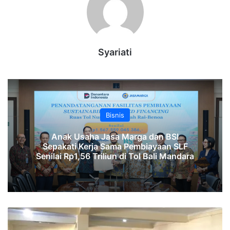
Syariati
Bisnis
Anak Usaha Jasa Marga dan BSI
Sepakati Kerja Sama Pembiayaan SLF
‎Senilai Rp1,56 Triliun di Tol Bali Mandara‎‎
Anggota
DPR