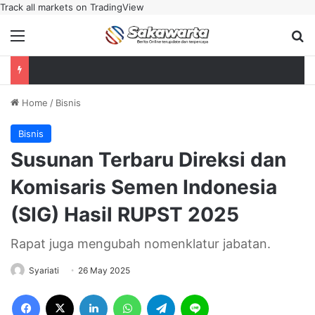
Track all markets on TradingView
Menu
Se
Home
/
Bisnis
Bisnis
Susunan Terbaru Direksi dan
Komisaris Semen Indonesia
(SIG) Hasil RUPST 2025
Rapat juga mengubah nomenklatur jabatan.
Syariati
26 May 2025
Facebook
X
LinkedIn
WhatsApp
Telegram
Line