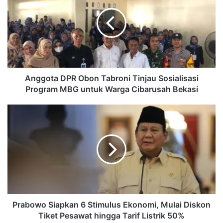
Obon
Tabroni
Tinjau
Sosialisasi
Program
MBG
untuk
Warga
Anggota DPR Obon Tabroni Tinjau Sosialisasi
Cibarusah
Program MBG untuk Warga Cibarusah Bekasi
Bekasi
Prabowo
Siapkan
6
Stimulus
Ekonomi,
Mulai
Diskon
Tiket
Pesawat
hingga
Prabowo Siapkan 6 Stimulus Ekonomi, Mulai Diskon
Tarif
Tiket Pesawat hingga Tarif Listrik 50%