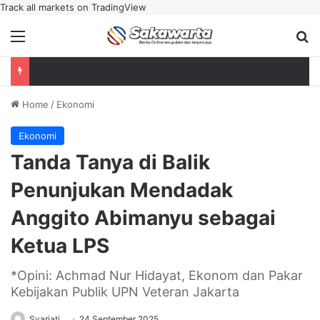
Track all markets on TradingView
Menu
Se
Home
/
Ekonomi
Ekonomi
Tanda Tanya di Balik
Penunjukan Mendadak
Anggito Abimanyu sebagai
Ketua LPS
*Opini: Achmad Nur Hidayat, Ekonom dan Pakar
Kebijakan Publik UPN Veteran Jakarta
Syariati
24 September 2025