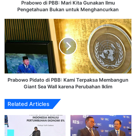
untuk
Prabowo di PBB: Mari Kita Gunakan Ilmu
Menghancurkan
Pengetahuan Bukan untuk Menghancurkan
Prabowo
Pidato
di
PBB:
Kami
Terpaksa
Membangun
Giant
Sea
Wall
Prabowo Pidato di PBB: Kami Terpaksa Membangun
karena
Giant Sea Wall karena Perubahan Iklim
Perubahan
Iklim
Related Articles