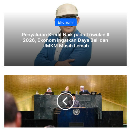
Ekonomi
‎Penyaluran Kredit Naik pada Triwulan II
2026, Ekonom Ingatkan Daya Beli dan
UMKM Masih Lemah‎‎
Prabowo
di
PBB:
Mari
Kita
Gunakan
Ilmu
Pengetahuan
Bukan