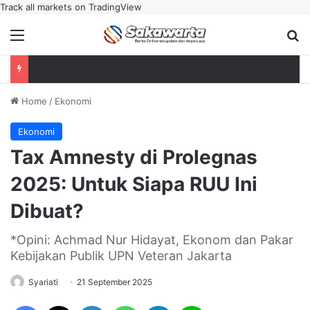
Track all markets on TradingView
Menu
Se
Home
/
Ekonomi
Ekonomi
Tax Amnesty di Prolegnas
2025: Untuk Siapa RUU Ini
Dibuat?
*Opini: Achmad Nur Hidayat, Ekonom dan Pakar
Kebijakan Publik UPN Veteran Jakarta
Syariati
21 September 2025
Facebook
X
LinkedIn
WhatsApp
Telegram
Line