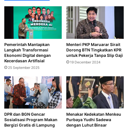
Pemerintah Mantapkan
Menteri PKP Maruarar Sirait
Langkah Transformasi
Dorong BTN Tingkatkan KPR
Ekonomi Digital dengan
untuk Pekerja Tanpa Slip Gaji
Kecerdasan Artifisial
19 December 2024
25 September 2025
DPR dan BGN Gencar
Menakar Kedekatan Menkeu
Sosialisasi Program Makan
Purbaya Yudhi Sadewa
Bergizi Gratis di Lampung‎
dengan Luhut Binsar