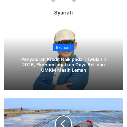
Syariati
Ekonomi
‎Penyaluran Kredit Naik pada Triwulan II
2026, Ekonom Ingatkan Daya Beli dan
UMKM Masih Lemah‎‎
YKAN
Dukung
Pembangunan
Lestari
di