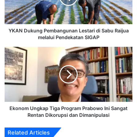
Sabu
Raijua
melalui
Pendekatan
SIGAP
YKAN Dukung Pembangunan Lestari di Sabu Raijua
melalui Pendekatan SIGAP
Ekonom
Ungkap
Tiga
Program
Prabowo
Ini
Sangat
Rentan
Dikorupsi
dan
Ekonom Ungkap Tiga Program Prabowo Ini Sangat
Dimanipulasi
Rentan Dikorupsi dan Dimanipulasi
Related Articles