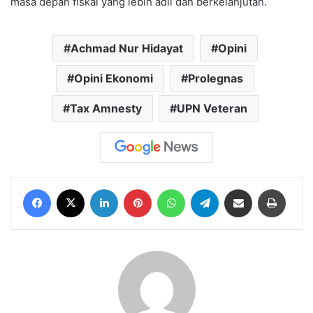
masa depan fiskal yang lebih adil dan berkelanjutan.
Achmad Nur Hidayat
Opini
Opini Ekonomi
Prolegnas
Tax Amnesty
UPN Veteran
Facebook
X
LinkedIn
Pinterest
WhatsApp
Telegram
Share via Email
Print