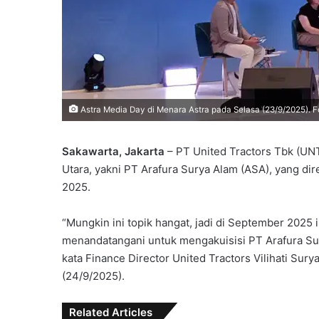
Astra Media Day di Menara Astra pada Selasa (23/9/2025). Fo
Sakawarta, Jakarta
– PT United Tractors Tbk (UN
Utara, yakni PT Arafura Surya Alam (ASA), yang d
2025.
“Mungkin ini topik hangat, jadi di September 2025 i
menandatangani untuk mengakuisisi PT Arafura S
kata Finance Director United Tractors Vilihati Sury
(24/9/2025).
Related Articles