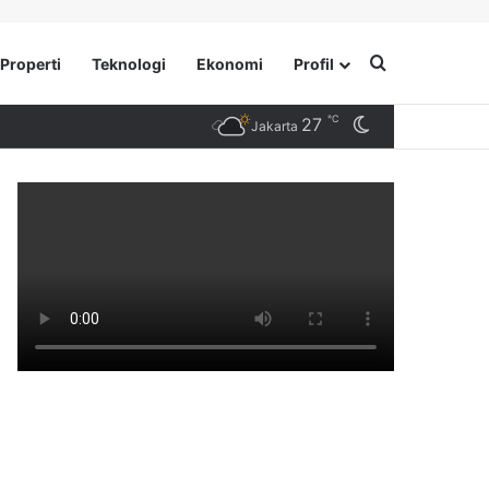
Search for
Properti
Teknologi
Ekonomi
Profil
℃
27
Switch skin
Jakarta