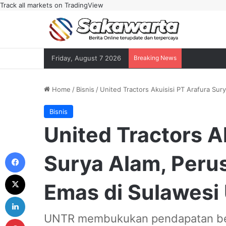
Track all markets on TradingView
Friday, August 7 2026
Breaking News
Home
/
Bisnis
/
United Tractors Akuisisi PT Arafura Su
Bisnis
United Tractors A
Facebook
Surya Alam, Per
X
Emas di Sulawesi 
LinkedIn
UNTR membukukan pendapatan bers
Pinterest