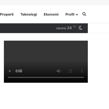
Search for
Properti
Teknologi
Ekonomi
Profil
℃
34
Switch skin
Jakarta