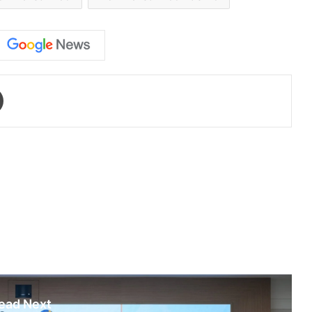
Print
ead Next