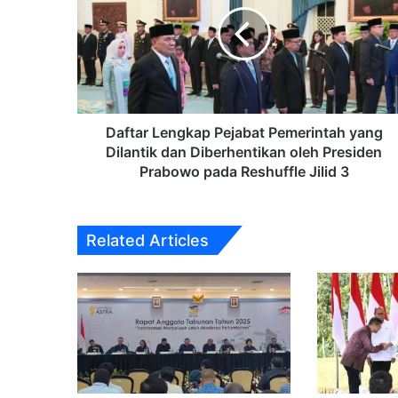
Pemerintah
yang
1 week ago
Dilantik
dan
Diberhentikan
oleh
Presiden
Daftar Lengkap Pejabat Pemerintah yang
1 week ago
Prabowo
Dilantik dan Diberhentikan oleh Presiden
Bank Saqu Catat Pertumbuhan Positif 
pada
Prabowo pada Reshuffle Jilid 3
Reshuffle
Jilid
3
Related Articles
1 week ago
2 weeks ago