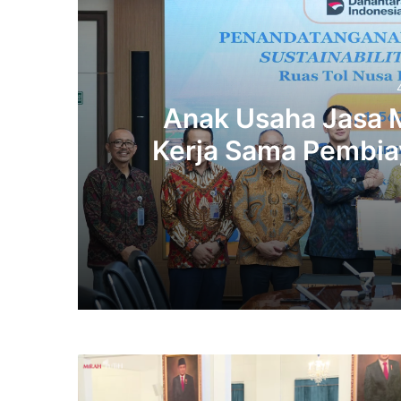
Anak Usaha Jasa M
Kerja Sama Pembiay
Triliun di T
4 days ago
4 days ago
Daftar
Lengkap
Pejabat