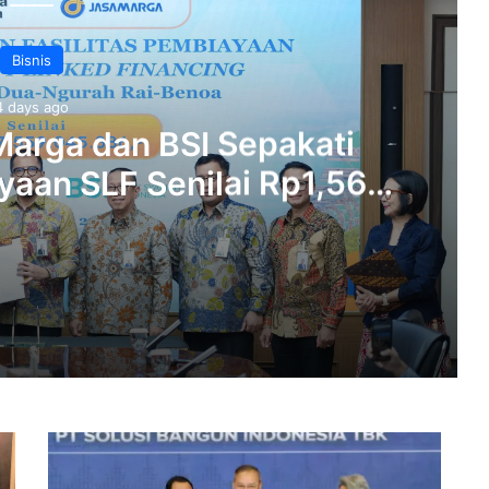
Bisnis
4 days ago
arga dan BSI Sepakati
aan SLF ‎Senilai Rp1,56
ol Bali Mandara‎‎
Anak Usaha Jasa Marga dan BSI Sepakati Kerja Sama Pembiayaan SLF ‎Senilai Rp1,56 Triliun di Tol Bali Mandara‎‎
Komit
Astra Raup Laba Rp12,53 Triliun di Semester I-2026, Sektor Otomotif dan Jasa Keuangan Jadi Penopang‎‎
Terapkan
Praktik