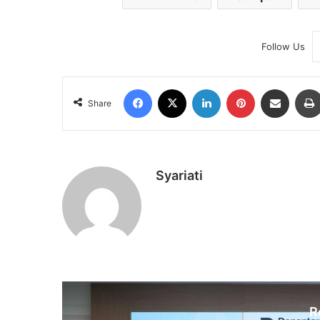
Follow Us
Facebook
X
LinkedIn
Pinterest
Share via Email
Share
Syariati
R