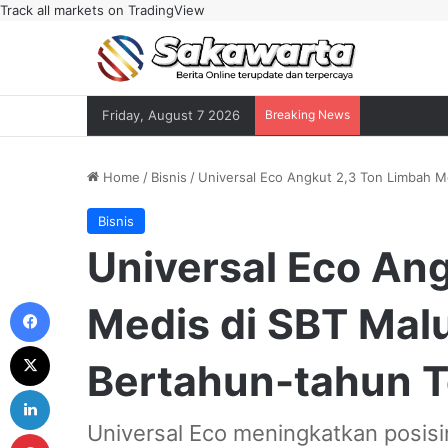
Track all markets on TradingView
Friday, August 7 2026
Breaking News
Home
/
Bisnis
/
Universal Eco Angkut 2,3 Ton Limbah M
Bisnis
Universal Eco An
Facebook
Medis di SBT Mal
X
Bertahun-tahun T
LinkedIn
Universal Eco meningkatkan posis
Pinterest