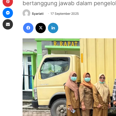
bertanggung jawab dalam pengelol
Messenger
Syariati
17 September 2025
Share via Email
Facebook
X
LinkedIn