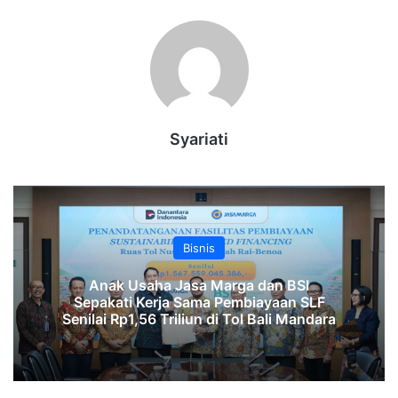
Syariati
Bisnis
Anak Usaha Jasa Marga dan BSI
Sepakati Kerja Sama Pembiayaan SLF
‎Senilai Rp1,56 Triliun di Tol Bali Mandara‎‎