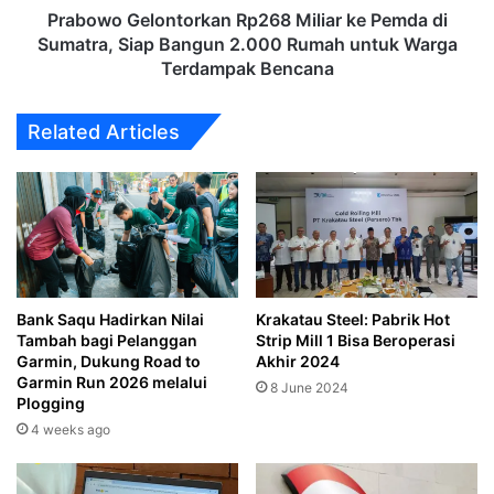
Bangun
‎Prabowo Gelontorkan Rp268 Miliar ke Pemda di
2.000
Sumatra, Siap Bangun 2.000 Rumah untuk Warga
Rumah
Terdampak Bencana
untuk
Warga
Related Articles
Terdampak
Bencana
Bank Saqu Hadirkan Nilai
Krakatau Steel: Pabrik Hot
Tambah bagi Pelanggan
Strip Mill 1 Bisa Beroperasi
Garmin, Dukung Road to
Akhir 2024
Garmin Run 2026 melalui
8 June 2024
Plogging
4 weeks ago