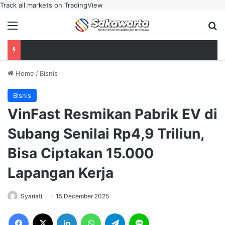
Track all markets on TradingView
Menu
Se
Home
/
Bisnis
Bisnis
VinFast Resmikan Pabrik EV di
Subang Senilai Rp4,9 Triliun,
Bisa Ciptakan 15.000
Lapangan Kerja
Syariati
15 December 2025
Facebook
X
LinkedIn
WhatsApp
Telegram
Line