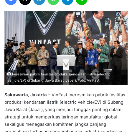
Peresmian pabrik fasilitas produksi kendaraan listrik (electric
vehicle/EV) di Subang, Jawa Barat (Jabar). Foto: VinFast,
Sakawarta, Jakarta
– VinFast meresmikan pabrik fasilitas
produksi kendaraan listrik (electric vehicle/EV) di Subang,
Jawa Barat (Jabar), yang menjadi tonggak penting dalam
strategi untuk memperluas jaringan manufaktur global
sekaligus menegaskan komitmen jangka panjang
perusahaan terhadap pengembangan industri kendaraan