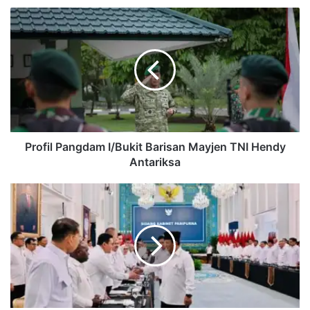
Profil
Pangdam
I/Bukit
Barisan
Mayjen
TNI
Hendy
Antariksa
Profil Pangdam I/Bukit Barisan Mayjen TNI Hendy
Antariksa
‎Prabowo
Gelontorkan
Rp268
Miliar
ke
Pemda
di
Sumatra,
Siap