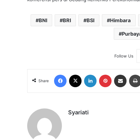
BNI
BRI
BSI
Himbara
Purbay
Follow Us
Facebook
X
LinkedIn
Pinterest
Share via Email
Share
Syariati