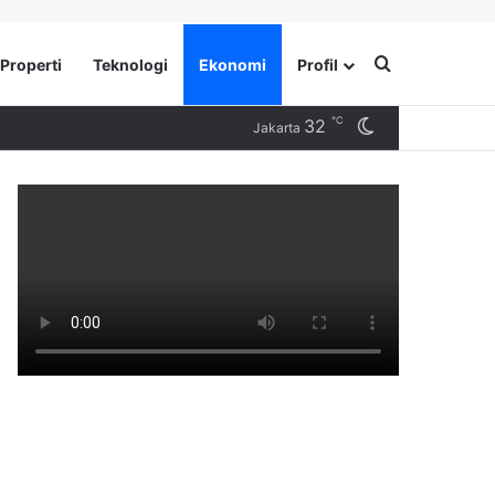
Search for
Properti
Teknologi
Ekonomi
Profil
℃
32
Switch skin
Jakarta