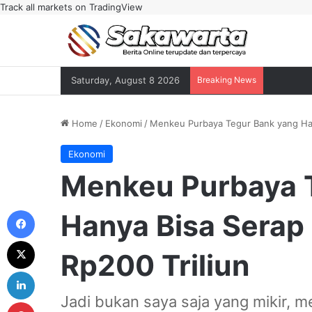
Track all markets on TradingView
Saturday, August 8 2026
Breaking News
Home
/
Ekonomi
/
Menkeu Purbaya Tegur Bank yang Hany
Ekonomi
Menkeu Purbaya 
Facebook
Hanya Bisa Serap 
X
Rp200 Triliun
LinkedIn
Jadi bukan saya saja yang mikir, m
Pinterest