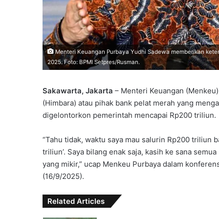
Menteri Keuangan Purbaya Yudhi Sadewa memberikan keteran
2025. Foto: BPMI Setpres/Rusman.
Sakawarta, Jakarta
– Menteri Keuangan (Menkeu)
(Himbara) atau pihak bank pelat merah yang menga
digelontorkon pemerintah mencapai Rp200 triliun.
“Tahu tidak, waktu saya mau salurin Rp200 triliun
triliun’. Saya bilang enak saja, kasih ke sana semu
yang mikir,” ucap Menkeu Purbaya dalam konferensi
(16/9/2025).
Related Articles