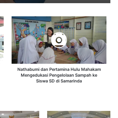
Nathabumi
Dari Mahasiswa Jadi Pengusaha, Agen Lion Parcel di Pontianak Raup Puluhan Juta Per Bulan
dan
Pertamina
Hulu
Mahakam
Mengedukasi
Sereh Wangi Mengubah Lahan Pasir Pascabanjir di Desa Pulu Sulteng Menjadi Sumber Ekonomi Baru
Pengelolaan
Sampah
ke
Siswa
Nathabumi dan Pertamina Hulu Mahakam
SD
Mengedukasi Pengelolaan Sampah ke
42,4% Pemimpin Bisnis Sebut Ekonomi RI Buruk, Mayoritas Khawatir Dampak Gejolak Pasar Keuangan ke Sektor Riil
di
Siswa SD di Samarinda
Samarinda
Wisatawan Bisa Menyusuri Hutan Ranjuri dan Belajar Membatik dari Cerita Alam di Sigi