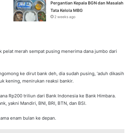
Pergantian Kepala BGN dan Masalah
Tata Kelola MBG
2 weeks ago
k pelat merah sempat pusing menerima dana jumbo dari
ngomong ke dirut bank deh, dia sudah pusing, ‘aduh dikasih
uk kening, menirukan reaksi bankir.
na Rp200 triliun dari Bank Indonesia ke Bank Himbara.
k, yakni Mandiri, BNI, BRI, BTN, dan BSI.
selama enam bulan ke depan.