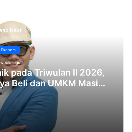
ead Next
Ekonomi
 weeks ago
aik pada Triwulan II 2026,
ya Beli dan UMKM Masih
emah‎‎
‎Penyaluran Kredit Naik pada Triwulan II 2026, Ekonom Ingatkan Daya Beli dan UMKM Masih Lemah‎‎