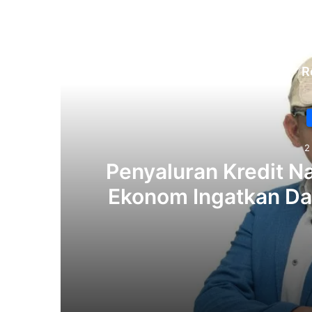
R
2
‎Penyaluran Kredit N
Ekonom Ingatkan Da
L
2 weeks ago