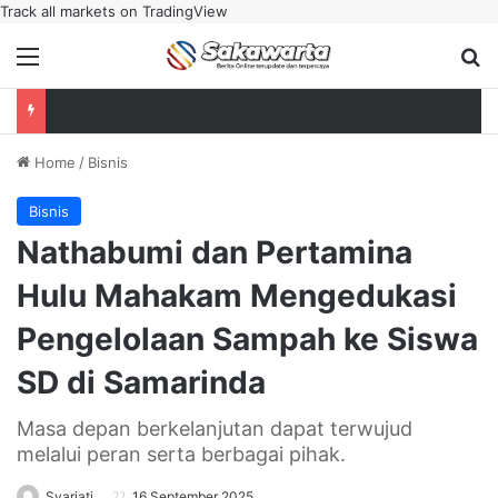
Track all markets on TradingView
Menu
Se
Home
/
Bisnis
Bisnis
Nathabumi dan Pertamina
Hulu Mahakam Mengedukasi
Pengelolaan Sampah ke Siswa
SD di Samarinda
Masa depan berkelanjutan dapat terwujud
melalui peran serta berbagai pihak.
Syariati
16 September 2025