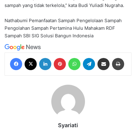
sampah yang tidak terkelola,” kata Budi Yuliadi Nugraha.
Nathabumi
Pemanfaatan Sampah
Pengelolaan Sampah
Pengolahan Sampah
Pertamina Hulu Mahakam
RDF
Sampah
SBI
SIG
Solusi Bangun Indonesia
Facebook
X
LinkedIn
Pinterest
WhatsApp
Telegram
Share via Email
Print
Syariati