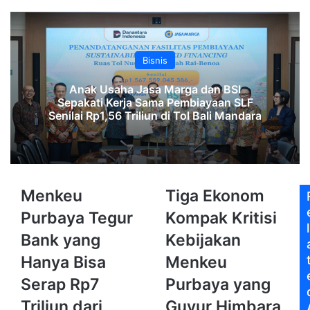
Bisnis
Anak Usaha Jasa Marga dan BSI
Sepakati Kerja Sama Pembiayaan SLF
‎Senilai Rp1,56 Triliun di Tol Bali Mandara‎‎
Menkeu
Tiga
Menkeu
Tiga Ekonom
Purbaya
Ekonom
Purbaya Tegur
Kompak Kritisi
Tegur
Kompak
l
Bank
Kritisi
Bank yang
Kebijakan
yang
Kebijakan
Hanya Bisa
Menkeu
Hanya
Menkeu
Bisa
Purbaya
Serap Rp7
Purbaya yang
Serap
yang
Triliun dari
Guyur Himbara
Rp7
Guyur