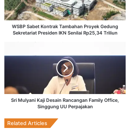
Gedung
Sekretariat
Presiden
IKN
Senilai
WSBP Sabet Kontrak Tambahan Proyek Gedung
Rp25,34
Sekretariat Presiden IKN Senilai Rp25,34 Triliun
Triliun
Sri
Mulyani
Kaji
Desain
Rancangan
Family
Office,
Singgung
UU
Perpajakan
Sri Mulyani Kaji Desain Rancangan Family Office,
Singgung UU Perpajakan
Related Articles