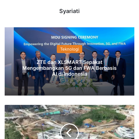
Syariati
Teknologi
ZTE dan XLSMART Sepakat
Mengembangkan 5G dan FWA Berbasis
AI di Indonesia
WSBP
Sabet
Kontrak
Tambahan
Proyek