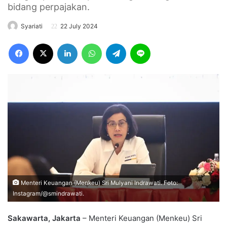
bidang perpajakan.
Syariati
22 July 2024
Facebook
X
LinkedIn
WhatsApp
Telegram
Line
Menteri Keuangan (Menkeu) Sri Mulyani Indrawati. Foto:
Instagram/@smindrawati.
Sakawarta, Jakarta
– Menteri Keuangan (Menkeu) Sri