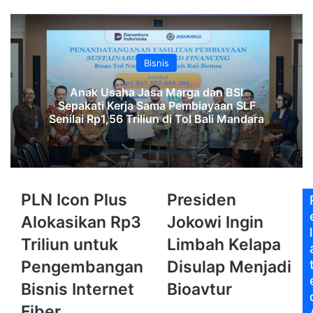
Bisnis
Anak Usaha Jasa Marga dan BSI
Sepakati Kerja Sama Pembiayaan SLF
‎Senilai Rp1,56 Triliun di Tol Bali Mandara‎‎
PLN
Presiden
PLN Icon Plus
Presiden
Icon
Jokowi
Alokasikan Rp3
Jokowi Ingin
Plus
Ingin
l
Alokasikan
Limbah
Triliun untuk
Limbah Kelapa
Rp3
Kelapa
Pengembangan
Disulap Menjadi
Triliun
Disulap
untuk
Menjadi
Bisnis Internet
Bioavtur
Pengembangan
Bioavtur
Fiber
Bisnis