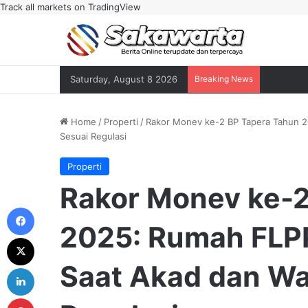
Track all markets on TradingView
Saturday, August 8 2026
Breaking News
Home
/
Properti
/
Rakor Monev ke-2 BP Tapera Tahun 20
Sesuai Regulasi
Properti
Rakor Monev ke-2
Facebook
2025: Rumah FLPP
X
Saat Akad dan Waj
LinkedIn
Pinterest