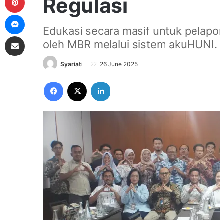
Regulasi
Messenger
Edukasi secara masif untuk pelap
Share via Email
oleh MBR melalui sistem akuHUNI.
Syariati
26 June 2025
Facebook
X
LinkedIn