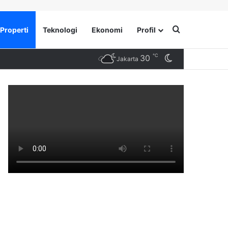
Search for
Properti
Teknologi
Ekonomi
Profil
℃
30
Switch skin
Jakarta