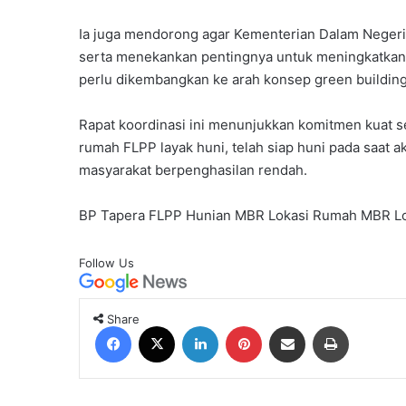
Ia juga mendorong agar Kementerian Dalam Negeri 
serta menekankan pentingnya untuk meningkatkan a
perlu dikembangkan ke arah konsep green building
Rapat koordinasi ini menunjukkan komitmen kuat
rumah FLPP layak huni, telah siap huni pada saat 
masyarakat berpenghasilan rendah.
BP Tapera
FLPP
Hunian MBR
Lokasi Rumah MBR
L
Follow Us
Share
Facebook
X
LinkedIn
Pinterest
Share via Email
Print