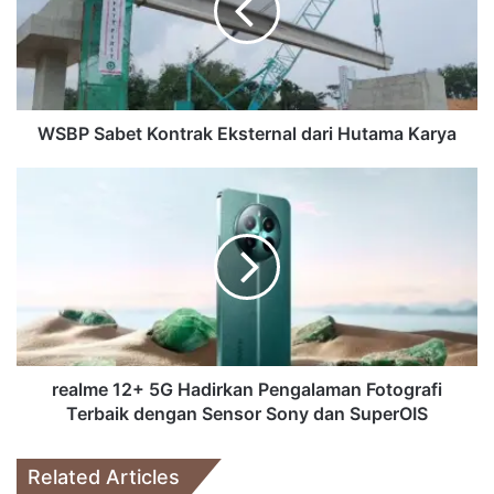
dari
Hutama
Karya
WSBP Sabet Kontrak Eksternal dari Hutama Karya
realme
12+
5G
Hadirkan
Pengalaman
Fotografi
Terbaik
dengan
Sensor
Sony
realme 12+ 5G Hadirkan Pengalaman Fotografi
dan
Terbaik dengan Sensor Sony dan SuperOIS
SuperOIS
Related Articles