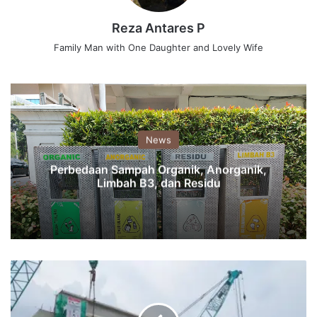
Reza Antares P
Family Man with One Daughter and Lovely Wife
News
Perbedaan Sampah Organik, Anorganik,
Limbah B3, dan Residu
WSBP
Sabet
Kontrak
Eksternal