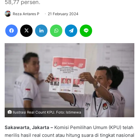
58,77 persen.
Reza Antares P
21 February 2024
Facebook
X
LinkedIn
WhatsApp
Telegram
Line
Ilustrasi Real Count KPU. Foto: Istimewa
Sakawarta, Jakarta –
Komisi Pemilihan Umum (KPU) telah
merilis hasil real count atau hitung suara di tingkat nasional